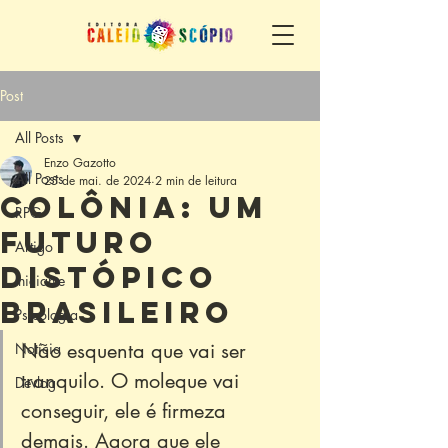
Post
All Posts
Enzo Gazotto
All Posts
25 de mai. de 2024
2 min de leitura
Colônia: um
RPG
futuro
Artigo
distópico
Iniciante
brasileiro
Psicologia
Não esquenta que vai ser 
Notícia
tranquilo. O moleque vai 
Devlog
conseguir, ele é firmeza 
demais. Agora que ele 