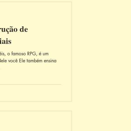
rução de
iais
éis, o famoso RPG, é um
Nele você Ele também ensina
.